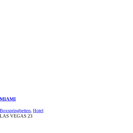
MIAMI
Boxspringbetten
,
Hotel
LAS VEGAS 23