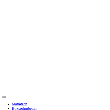
Toggle
Navigation
Matratzen
Boxspringbetten