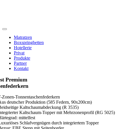
Toggle
Navigation
Matratzen
Boxspringbetten
Hotellerie
Privat
Produkte
Partner
Kontakt
est Premium
enfederkern
7-Zonen-Tonnentaschenfederkern
Aus deutscher Produktion (585 Federn, 90x200cm)
Beidseitige Kaltschaumabdeckung (R 3535)
Integrierter Kaltschaum-Topper mit Mehrzonenprofil (RG 5025)
ärtegrad: mittelfest
Luxuriöses Schlafvergnügen durch integriertem Topper
Bezug: EBE Stepp mit Seitenborder