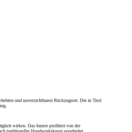
iebten und unverzichtbaren Rückzugsort. Die in Tirol
ung.
eit wirken. Das Innere profitiert von der
ch traditioneller Handwerkskunst verarbeitet.