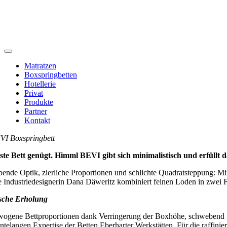
Toggle
Navigation
Matratzen
Boxspringbetten
Hotellerie
Privat
Produkte
Partner
Kontakt
VI Boxspringbett
ste Bett genügt. Himml BEVI gibt sich minimalistisch und erfüllt 
ende Optik, zierliche Proportionen und schlichte Quadratsteppung: Mi
e Industriedesignerin Dana Däweritz kombiniert feinen Loden in zwei
ische Erholung
ogene Bettproportionen dank Verringerung der Boxhöhe, schwebend getr
ntelangen Expertise der Betten Eberharter Werkstätten. Für die raffini