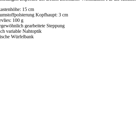
kastenhöhe: 15 cm
umstoffpolsterung Kopfhaupt: 3 cm
vlies: 100 g
rgewöhnlich gearbeitete Steppung
ich variable Nahtoptik
tische Würfelbank