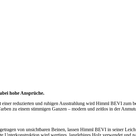
dabei hohe Ansprüche.
t einer reduzierten und ruhigen Ausstrahlung wird Himml BEVI zum bel
 Farben zu einem stimmigen Ganzen – modern und zeitlos in der Anmut
agen von unsichtbaren Beinen, lassen Himml BEVI in seiner Leichtigk
erte Unterkonstruktion wird wertiges, langlebiges Holz verwendet und na