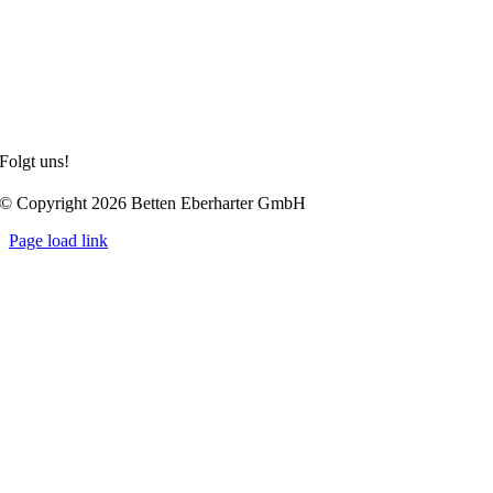
Unternehmen
Partnerfirmen
Online kaufen
Impressum
Datenschutzerklärung
Allgemeine Geschäftsbedingungen
Folgt uns!
© Copyright 2026 Betten Eberharter GmbH
Page load link
Nach
oben