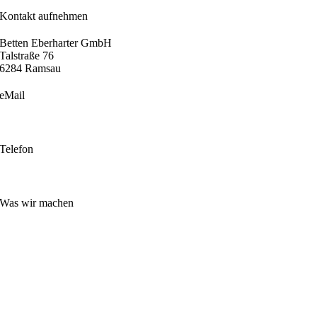
Kontakt aufnehmen
Betten Eberharter GmbH
Talstraße 76
6284 Ramsau
eMail
info@betten-eberharter.at
Telefon
+43 5282 2480
Was wir machen
Boxspringbetten
Matratzen
Sitz- und Liegemöbel
Hotellerie
Hoteltextilien
alle Hotel-Kataloge auf einen Blick
Privat