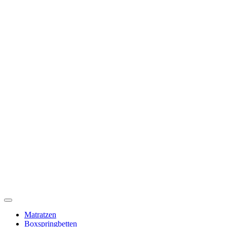
Toggle
Navigation
Matratzen
Boxspringbetten