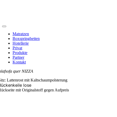
Toggle
Navigation
Matratzen
Boxspringbetten
Hotellerie
Privat
Produkte
Partner
Kontakt
hlafsofa quer NIZZA
Sitz: Lattenrost mit Kaltschaumpolsterung
Rückenkeile lose
Rückseite mit Originalstoff gegen Aufpreis