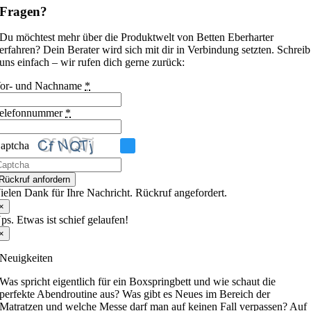
Fragen?
Du möchtest mehr über die Produktwelt von Betten Eberharter
erfahren? Dein Berater wird sich mit dir in Verbindung setzten. Schreib
uns einfach – wir rufen dich gerne zurück:
or- und Nachname
*
elefonnummer
*
aptcha
itte
Rückruf anfordern
ib
ielen Dank für Ihre Nachricht. Rückruf angefordert.
ie
×
m
ps. Etwas ist schief gelaufen!
CAPTCHA
×
ngezeigten
eichen
Neuigkeiten
in,
m
Was spricht eigentlich für ein Boxspringbett und wie schaut die
u
perfekte Abendroutine aus? Was gibt es Neues im Bereich der
estätigen,
Matratzen und welche Messe darf man auf keinen Fall verpassen? Auf