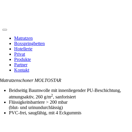
Toggle
Navigation
Matratzen
Boxspringbetten
Hotellerie
Privat
Produkte
Partner
Kontakt
Matratzenschoner MOLTOSTAR
Beidseitig Baumwolle mit innenliegender PU-Beschichtung,
2
atmungsaktiv, 260 g/m
, sanforisiert
Flüssigkeitsbarriere > 200 mbar
(blut- und urinundurchlässig)
PVC-frei, saugfähig, mit 4 Eckgummis