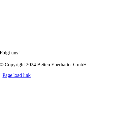
Hoteltextilien
alle Hotel-Kataloge auf einen Blick
Privat
Unternehmen
Impressum
Datenschutzerklärung
Allgemeine Geschäftsbedingungen
Folgt uns!
© Copyright 2024 Betten Eberharter GmbH
Page load link
Nach
oben