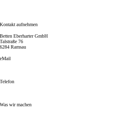
Kontakt aufnehmen
Betten Eberharter GmbH
Talstraße 76
6284 Ramsau
eMail
info@betten-eberharter.at
Telefon
+43 5282 24800
Was wir machen
Boxspringbetten
Matratzen
Sitz- und Liegemöbel
Hotellerie