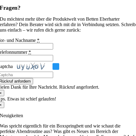
Fragen?
Du möchtest mehr über die Produktwelt von Betten Eberharter
erfahren? Dein Berater wird sich mit dir in Verbindung setzten. Schreib
uns einfach – wir rufen dich gerne zurück:
or- und Nachname
*
elefonnummer
*
aptcha
itte
Rückruf anfordern
ib
ielen Dank für Ihre Nachricht. Rückruf angefordert.
ie
×
m
ps. Etwas ist schief gelaufen!
CAPTCHA
×
ngezeigten
eichen
Neuigkeiten
in,
m
Was spricht eigentlich für ein Boxspringbett und wie schaut die
u
perfekte Abendroutine aus? Was gibt es Neues im Bereich der
estätigen,