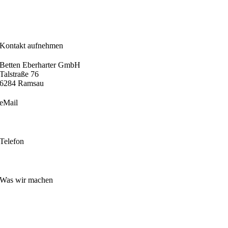
Kontakt aufnehmen
Betten Eberharter GmbH
Talstraße 76
6284 Ramsau
eMail
info@betten-eberharter.at
Telefon
+43 5282 24800
Was wir machen
Boxspringbetten
Matratzen
Sitz- und Liegemöbel
Hotellerie