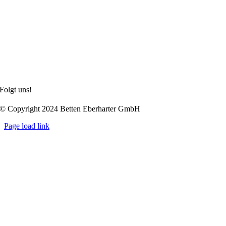
Hoteltextilien
alle Hotel-Kataloge auf einen Blick
Privat
Unternehmen
Impressum
Datenschutzerklärung
Allgemeine Geschäftsbedingungen
Folgt uns!
© Copyright 2024 Betten Eberharter GmbH
Page load link
Nach
oben