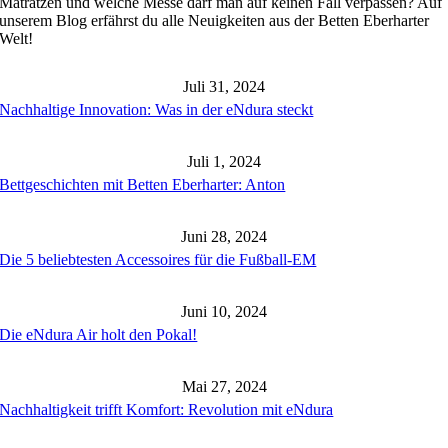
Matratzen und welche Messe darf man auf keinen Fall verpassen? Auf
ass
unserem Blog erfährst du alle Neuigkeiten aus der Betten Eberharter
u
Welt!
in
ensch
st.
Juli 31, 2024
Nachhaltige Innovation: Was in der eNdura steckt
Juli 1, 2024
Bettgeschichten mit Betten Eberharter: Anton
Juni 28, 2024
Die 5 beliebtesten Accessoires für die Fußball-EM
Juni 10, 2024
Die eNdura Air holt den Pokal!
Mai 27, 2024
Nachhaltigkeit trifft Komfort: Revolution mit eNdura