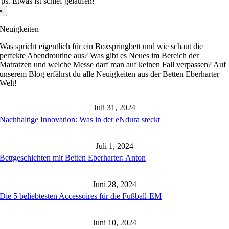
ps. Etwas ist schief gelaufen!
CAPTCHA
×
ngezeigten
eichen
Neuigkeiten
in,
m
Was spricht eigentlich für ein Boxspringbett und wie schaut die
u
perfekte Abendroutine aus? Was gibt es Neues im Bereich der
estätigen,
Matratzen und welche Messe darf man auf keinen Fall verpassen? Auf
ass
unserem Blog erfährst du alle Neuigkeiten aus der Betten Eberharter
u
Welt!
in
ensch
st.
Juli 31, 2024
Nachhaltige Innovation: Was in der eNdura steckt
Juli 1, 2024
Bettgeschichten mit Betten Eberharter: Anton
Juni 28, 2024
Die 5 beliebtesten Accessoires für die Fußball-EM
Juni 10, 2024