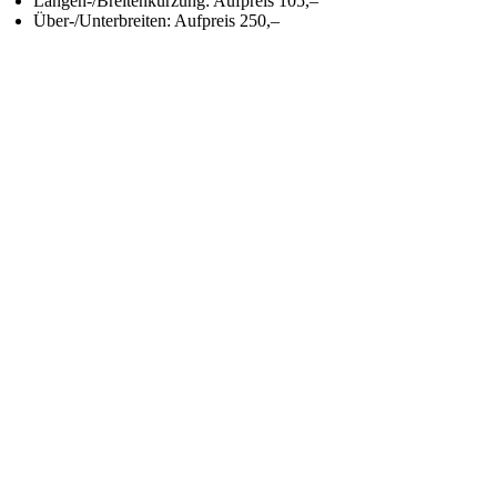
Längen-/Breitenkürzung: Aufpreis 105,–
Über-/Unterbreiten: Aufpreis 250,–