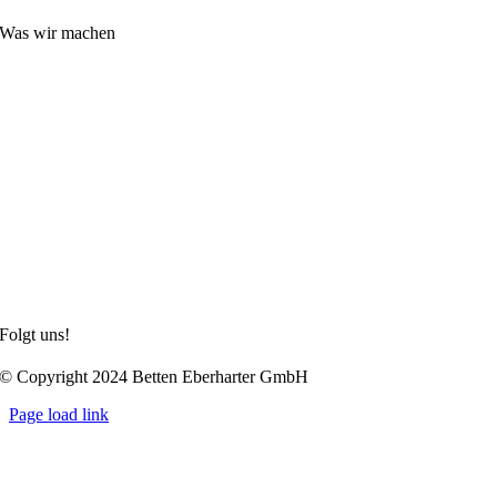
Was wir machen
Boxspringbetten
Matratzen
Sitz- und Liegemöbel
Hotellerie
Hoteltextilien
alle Hotel-Kataloge auf einen Blick
Privat
Unternehmen
Impressum
Datenschutzerklärung
Allgemeine Geschäftsbedingungen
Folgt uns!
© Copyright 2024 Betten Eberharter GmbH
Page load link
Nach
oben