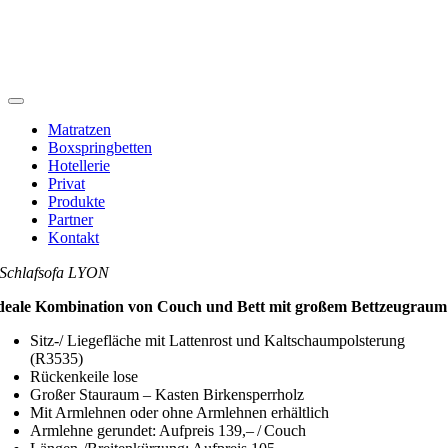
Toggle
Navigation
Matratzen
Boxspringbetten
Hotellerie
Privat
Produkte
Partner
Kontakt
Schlafsofa LYON
deale Kombination von Couch und Bett mit großem Bettzeugraum
Sitz-/ Liegefläche mit Lattenrost und Kaltschaumpolsterung
(R3535)
Rückenkeile lose
Großer Stauraum – Kasten Birkensperrholz
Mit Armlehnen oder ohne Armlehnen erhältlich
Armlehne gerundet: Aufpreis 139,– / Couch