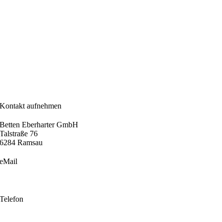
Kontakt aufnehmen
Betten Eberharter GmbH
Talstraße 76
6284 Ramsau
eMail
info@betten-eberharter.at
Telefon
+43 5282 24800