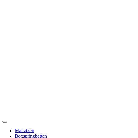
Toggle
Navigation
Matratzen
Boxspringbetten